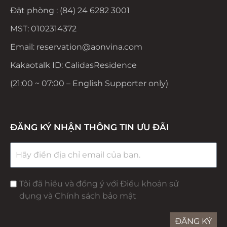
Đặt phòng : (84) 24 6282 3001
MST: 0102314372
Email: reservation@aonvina.com
Kakaotalk ID: CalidasResidence
(21:00 ~ 07:00 – English Supporter only)
ĐĂNG KÝ NHẬN THÔNG TIN ƯU ĐÃI
Tôi đã hiểu và đồng ý với Điều khoản sử
dụng và Chính sách bảo mật
ĐĂNG KÝ