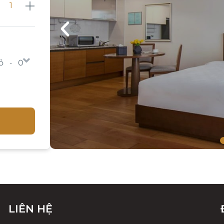
ỏ
0
-
LIÊN HỆ