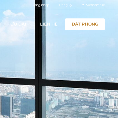
Đăng nhập
Đăng ký
Vietnamese
ƯU ĐÃI
LIÊN HỆ
ĐẶT PHÒNG