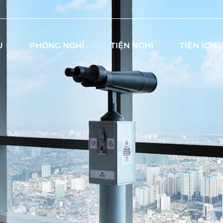
U
PHÒNG NGHỈ
TIỆN NGHI
TIỆN ÍCH