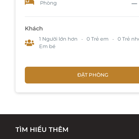
Phòng
Khách
1 Người lớn hơn
0 Trẻ em
0
Trẻ nh
-
-
Em bé
ĐẶT PHÒNG
TÌM HIỂU THÊM