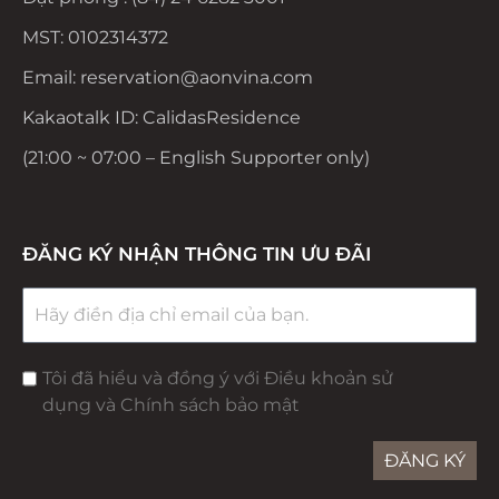
MST: 0102314372
Email: reservation@aonvina.com
Kakaotalk ID: CalidasResidence
(21:00 ~ 07:00 – English Supporter only)
ĐĂNG KÝ NHẬN THÔNG TIN ƯU ĐÃI
Tôi đã hiểu và đồng ý với Điều khoản sử
dụng và Chính sách bảo mật
ĐĂNG KÝ