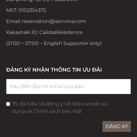
MST: 0102314372
Email: reservation@aonvina.com
Kakaotalk ID: CalidasResidence
(21:00 ~ 07:00 – English Supporter only)
ĐĂNG KÝ NHẬN THÔNG TIN ƯU ĐÃI
Tôi đã hiểu và đồng ý với Điều khoản sử
dụng và Chính sách bảo mật
ĐĂNG KÝ