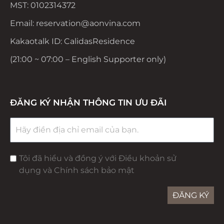
MST: 0102314372
Email: reservation@aonvina.com
Kakaotalk ID: CalidasResidence
(21:00 ~ 07:00 – English Supporter only)
ĐĂNG KÝ NHẬN THÔNG TIN ƯU ĐÃI
Tôi đã hiểu và đồng ý với Điều khoản sử
dụng và Chính sách bảo mật
ĐĂNG KÝ