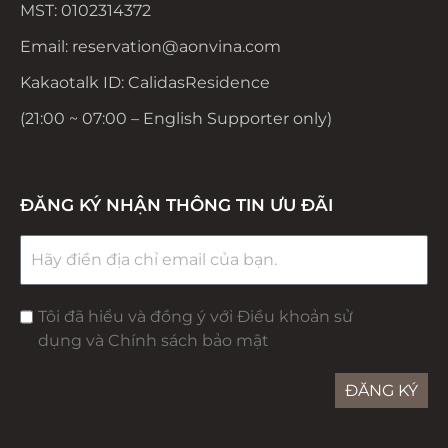
MST: 0102314372
Email: reservation@aonvina.com
Kakaotalk ID: CalidasResidence
(21:00 ~ 07:00 – English Supporter only)
ĐĂNG KÝ NHẬN THÔNG TIN ƯU ĐÃI
Tôi đã hiểu và đồng ý với Điều khoản sử
dụng và Chính sách bảo mật
ĐĂNG KÝ