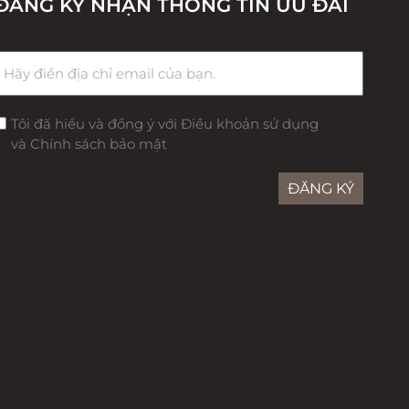
ĐĂNG KÝ NHẬN THÔNG TIN ƯU ĐÃI
Tôi đã hiểu và đồng ý với Điều khoản sử dụng
và Chính sách bảo mật
ĐĂNG KÝ