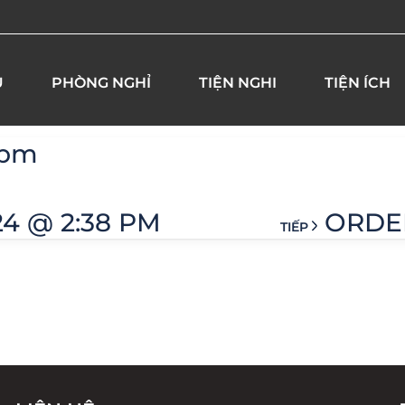
U
PHÒNG NGHỈ
TIỆN NGHI
TIỆN ÍCH
 pm
24 @ 2:38 PM
ORDER
TIẾP