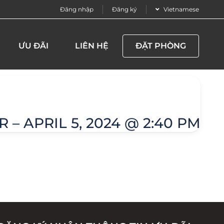
Đăng nhập
Đăng ký
Vietnamese
ƯU ĐÃI
LIÊN HỆ
ĐẶT PHÒNG
 – APRIL 5, 2024 @ 2:40 PM