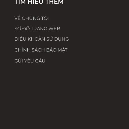
TÌM HIỂU THÊM
VỀ CHÚNG TÔI
SƠ ĐỒ TRANG WEB
ĐIỀU KHOẢN SỬ DỤNG
CHÍNH SÁCH BẢO MẬT
GỬI YÊU CẦU