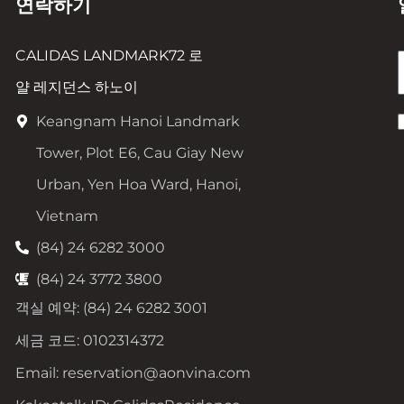
연락하기
CALIDAS LANDMARK72 로
얄 레지던스 하노이
Keangnam Hanoi Landmark
Tower, Plot E6, Cau Giay New
Urban, Yen Hoa Ward, Hanoi,
Vietnam
(84) 24 6282 3000
(84) 24 3772 3800
객실 예약: (84) 24 6282 3001
세금 코드: 0102314372
Email: reservation@aonvina.com