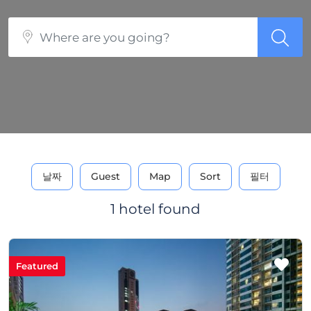
날짜
Guest
Map
Sort
필터
1 hotel found
Featured