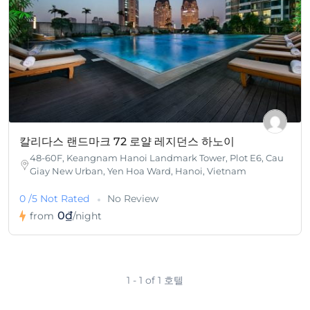
칼리다스 랜드마크 72 로얄 레지던스 하노이
48-60F, Keangnam Hanoi Landmark Tower, Plot E6, Cau
Giay New Urban, Yen Hoa Ward, Hanoi, Vietnam
0 /5 Not Rated
No Review
0₫
from
/night
1 - 1 of 1 호텔