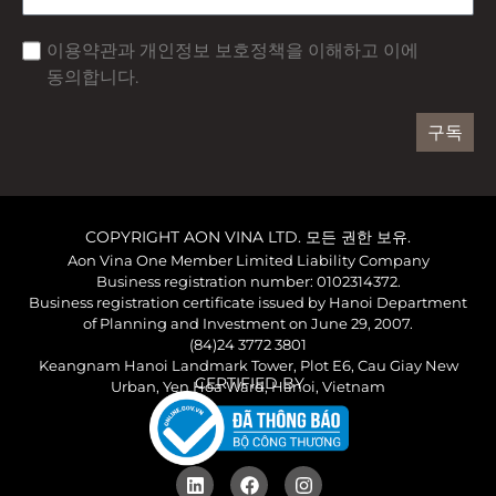
이용약관과 개인정보 보호정책을 이해하고 이에
동의합니다.
구독
COPYRIGHT AON VINA LTD. 모든 권한 보유.
Aon Vina One Member Limited Liability Company
Business registration number: 0102314372.
Business registration certificate issued by Hanoi Department
of Planning and Investment on June 29, 2007.
(84)24 3772 3801
Keangnam Hanoi Landmark Tower, Plot E6, Cau Giay New
CERTIFIED BY
Urban, Yen Hoa Ward, Hanoi, Vietnam